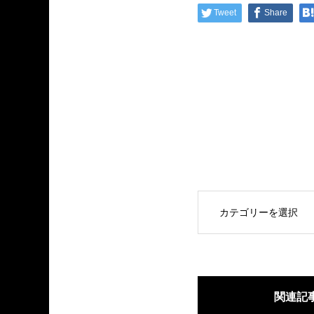
Tweet
Share
OPEN
関連記