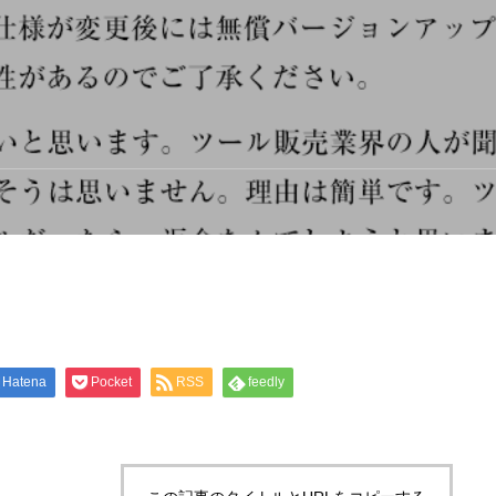
Hatena
Pocket
RSS
feedly